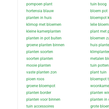
pompoen plant
tuin boog
hortensia blauw
bloem pot
planten in huis
bloempot k
klimop met bloemen
lelie bloe
kleine kamerplanten
plant met 
planten in pot buiten
bloemen z
groene planten binnen
huis plant
planten soorten
klimplante
soorten planten
metalen b
mooie planten
tuin potten
vaste planten zon
plant tuin
pioen roos
bloempot t
groene bloempot
woonkamer
planten border
planten wi
planten voor binnen
planten in 
tuin accessoires
grote blo