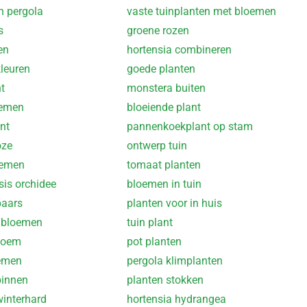
n pergola
vaste tuinplanten met bloemen
s
groene rozen
en
hortensia combineren
kleuren
goede planten
t
monstera buiten
oemen
bloeiende plant
nt
pannenkoekplant op stam
oze
ontwerp tuin
oemen
tomaat planten
is orchidee
bloemen in tuin
paars
planten voor in huis
 bloemen
tuin plant
loem
pot planten
oemen
pergola klimplanten
binnen
planten stokken
winterhard
hortensia hydrangea