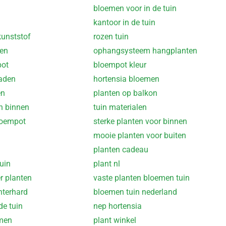
bloemen voor in de tuin
kantoor in de tuin
unststof
rozen tuin
men
ophangsysteem hangplanten
pot
bloempot kleur
aden
hortensia bloemen
en
planten op balkon
n binnen
tuin materialen
loempot
sterke planten voor binnen
mooie planten voor buiten
planten cadeau
uin
plant nl
 planten
vaste planten bloemen tuin
nterhard
bloemen tuin nederland
de tuin
nep hortensia
emen
plant winkel