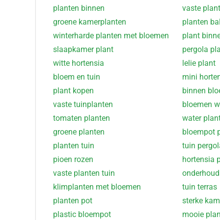
planten binnen
vaste plan
groene kamerplanten
planten ba
winterharde planten met bloemen
plant binn
slaapkamer plant
pergola pl
witte hortensia
lelie plant
bloem en tuin
mini horte
plant kopen
binnen bl
vaste tuinplanten
bloemen w
tomaten planten
water plan
groene planten
bloempot p
planten tuin
tuin pergol
pioen rozen
hortensia 
vaste planten tuin
onderhoud
klimplanten met bloemen
tuin terras
planten pot
sterke kam
plastic bloempot
mooie plan