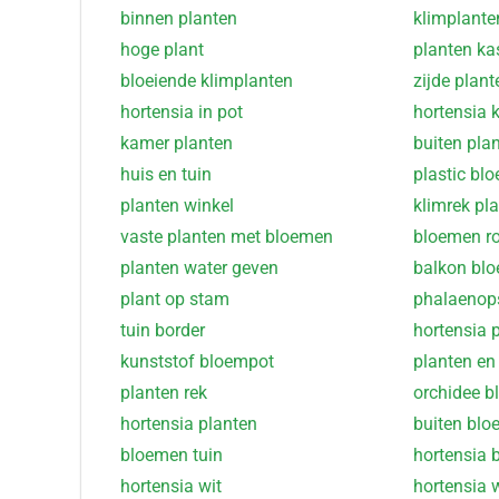
binnen planten
klimplante
hoge plant
planten ka
bloeiende klimplanten
zijde plant
hortensia in pot
hortensia 
kamer planten
buiten plan
huis en tuin
plastic bl
planten winkel
klimrek pla
vaste planten met bloemen
bloemen r
planten water geven
balkon bl
plant op stam
phalaenops
tuin border
hortensia 
kunststof bloempot
planten en
planten rek
orchidee b
hortensia planten
buiten bl
bloemen tuin
hortensia 
hortensia wit
hortensia 