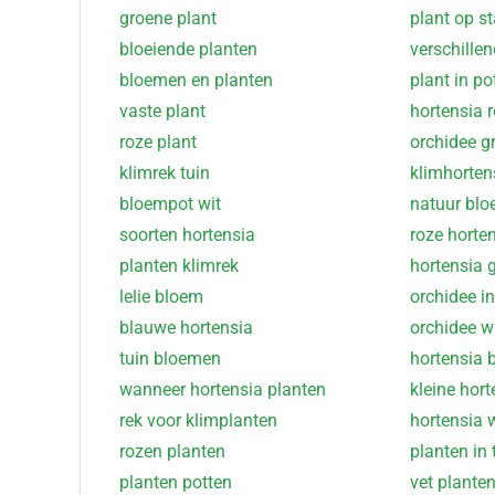
groene plant
plant op s
bloeiende planten
verschille
bloemen en planten
plant in po
vaste plant
hortensia 
roze plant
orchidee g
klimrek tuin
klimhorten
bloempot wit
natuur bl
soorten hortensia
roze horte
planten klimrek
hortensia 
lelie bloem
orchidee in
blauwe hortensia
orchidee w
tuin bloemen
hortensia 
wanneer hortensia planten
kleine hort
rek voor klimplanten
hortensia 
rozen planten
planten in 
planten potten
vet plante