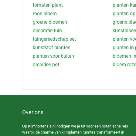
tomaten plant
planten ka
roos bloem
planten op
groene bloemen
groene bla
decoratie tuin
kunstbloe
tuingereedschap set
planten voo
kunststof planten
planten in 
planten voor buiten
bloemen in
orchidee pot
bloem roz
Over ons
Op Klimhortensia.nl nodigen we je uit voor een botanische reis
waarbij de charme van klimplanten ruimtes transformeert in