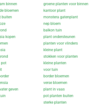
tam binnen
groene planten voor binnen
nde bloemen
kantoor plant
t buiten
monstera gatenplant
roze
nep bloem
rond
balkon tuin
sia kopen
plant ondersteunen
oemen
planten voor vlinders
nsia
kleine plant
grond
stokken voor planten
 pot
kleine planten
it
voor tuin
border
border bloemen
ensia
verse bloemen
water geven
plant in vaas
tuin
pot planten buiten
n
sterke planten