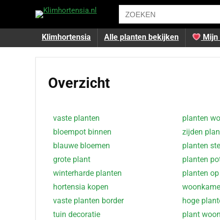
Klimhortensia
Alle planten bekijken
Mijn 
Overzicht
vaste planten
planten w
bloempot binnen
zijden pla
blauwe bloemen
planten st
grote plant
planten po
winterharde planten
planten op
hortensia kopen
woonkamer
vaste planten border
hoge plant
tuin decoratie
plant woo