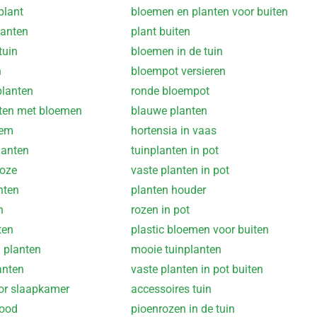
 plant
bloemen en planten voor buiten
lanten
plant buiten
tuin
bloemen in de tuin
n
bloempot versieren
lanten
ronde bloempot
ten met bloemen
blauwe planten
oem
hortensia in vaas
lanten
tuinplanten in pot
roze
vaste planten in pot
nten
planten houder
n
rozen in pot
ten
plastic bloemen voor buiten
 planten
mooie tuinplanten
anten
vaste planten in pot buiten
or slaapkamer
accessoires tuin
rood
pioenrozen in de tuin