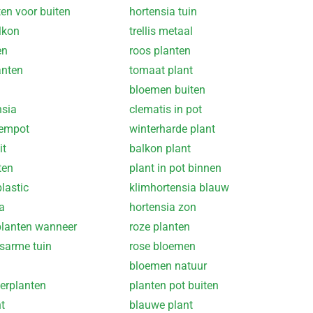
ten voor buiten
hortensia tuin
lkon
trellis metaal
en
roos planten
anten
tomaat plant
bloemen buiten
nsia
clematis in pot
oempot
winterharde plant
it
balkon plant
ten
plant in pot binnen
lastic
klimhortensia blauw
a
hortensia zon
planten wanneer
roze planten
sarme tuin
rose bloemen
bloemen natuur
erplanten
planten pot buiten
t
blauwe plant