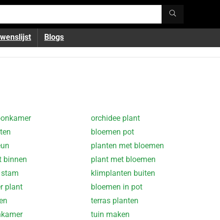
wenslijst
Blogs
oonkamer
orchidee plant
nten
bloemen pot
eun
planten met bloemen
t binnen
plant met bloemen
 stam
klimplanten buiten
 plant
bloemen in pot
en
terras planten
nkamer
tuin maken