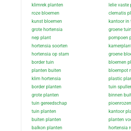
klimrek planten
lelie vaste
roze bloemen
clematis p
kunst bloemen
kantoor in 
grote hortensia
groene tui
nep plant
pompoen p
hortensia soorten
kamerplan
hortensia op stam
groene bl
border tuin
bloemen p
planten buiten
bloempot 
klim hortensia
plastic pla
border planten
tuin spulle
grote planten
binnen bui
tuin gereedschap
pioenrozen
tuin planten
kantoor pl
buiten planten
planten vo
balkon planten
hortensia 