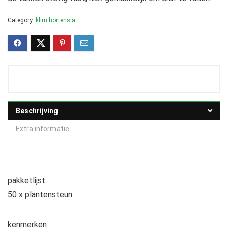
Category:
klim hortensia
Beschrijving
Extra informatie
pakketlijst
50 x plantensteun
kenmerken