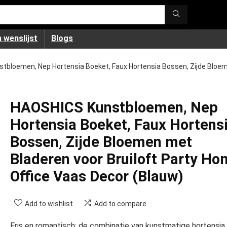
 wenslijst
Blogs
tbloemen, Nep Hortensia Boeket, Faux Hortensia Bossen, Zijde Bloeme
HAOSHICS Kunstbloemen, Nep
Hortensia Boeket, Faux Hortens
Bossen, Zijde Bloemen met
Bladeren voor Bruiloft Party H
Office Vaas Decor (Blauw)
Add to wishlist
Add to compare
Fris en romantisch: de combinatie van kunstmatige hortensia