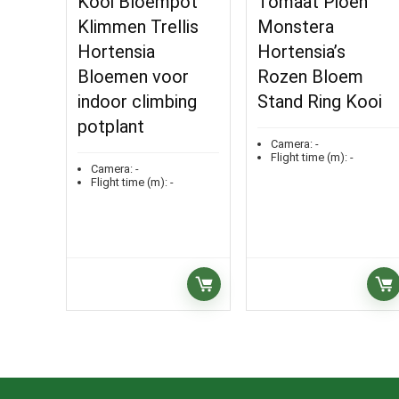
Kooi Bloempot
Tomaat Pioen
Klimmen Trellis
Monstera
Hortensia
Hortensia’s
Bloemen voor
Rozen Bloem
indoor climbing
Stand Ring Kooi
potplant
Camera:
-
Flight time (m):
-
Camera:
-
Flight time (m):
-