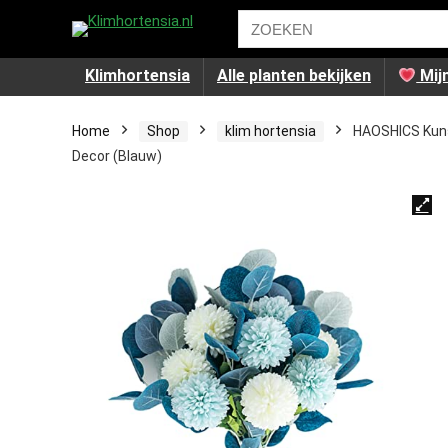
Klimhortensia
Alle planten bekijken
Mijn
Home
Shop
klim hortensia
HAOSHICS Kuns
Decor (Blauw)