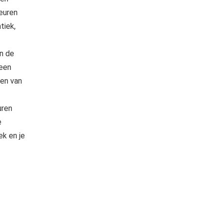
leuren
tiek,
an de
 een
gen van
uren
e
ek en je