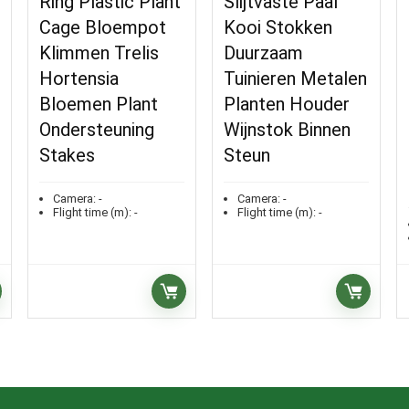
Ring Plastic Plant
Slijtvaste Paal
Cage Bloempot
Kooi Stokken
Klimmen Trelis
Duurzaam
Hortensia
Tuinieren Metalen
Bloemen Plant
Planten Houder
Ondersteuning
Wijnstok Binnen
Stakes
Steun
Camera:
-
Camera:
-
Flight time (m):
-
Flight time (m):
-