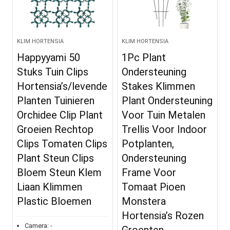
KLIM HORTENSIA
KLIM HORTENSIA
Happyyami 50
1Pc Plant
Stuks Tuin Clips
Ondersteuning
Hortensia’s/levende
Stakes Klimmen
Planten Tuinieren
Plant Ondersteuning
Orchidee Clip Plant
Voor Tuin Metalen
Groeien Rechtop
Trellis Voor Indoor
Clips Tomaten Clips
Potplanten,
Plant Steun Clips
Ondersteuning
Bloem Steun Klem
Frame Voor
Liaan Klimmen
Tomaat Pioen
Plastic Bloemen
Monstera
Hortensia’s Rozen
Camera:
-
Groenten