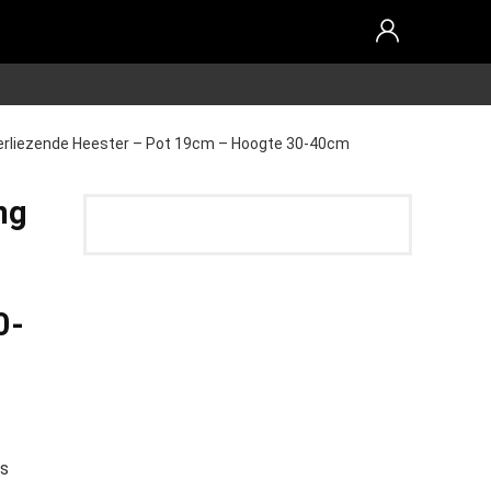
dverliezende Heester – Pot 19cm – Hoogte 30-40cm
ng
0-
os