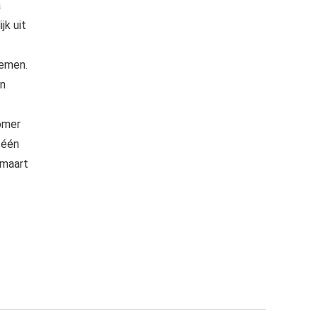
a
jk uit
oemen.
en
omer
 één
 maart