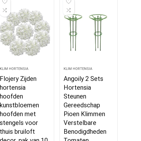
KLIM HORTENSIA
KLIM HORTENSIA
Flojery Zijden
Angoily 2 Sets
hortensia
Hortensia
hoofden
Steunen
kunstbloemen
Gereedschap
hoofden met
Pioen Klimmen
stengels voor
Verstelbare
thuis bruiloft
Benodigdheden
decor, pak van 10
Tomaten