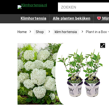
Klimhortensia
Alle planten bekijken
Mijn
Home
Shop
klim hortensia
Plant in a Box