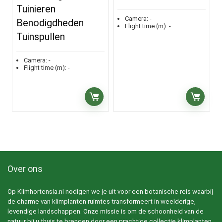
Tuinieren
Camera:
-
Benodigdheden
Flight time (m):
-
Tuinspullen
Camera:
-
Flight time (m):
-
Over ons
Op Klimhortensia.nl nodigen we je uit voor een botanische reis waarbij
de charme van klimplanten ruimtes transformeert in weelderige,
levendige landschappen. Onze missie is om de schoonheid van de
natuur bij u thuis te brengen door een prachtige collectie klimplanten