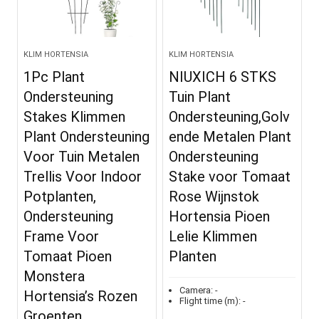
KLIM HORTENSIA
KLIM HORTENSIA
1Pc Plant
NIUXICH 6 STKS
Ondersteuning
Tuin Plant
Stakes Klimmen
Ondersteuning,Golv
Plant Ondersteuning
ende Metalen Plant
Voor Tuin Metalen
Ondersteuning
Trellis Voor Indoor
Stake voor Tomaat
Potplanten,
Rose Wijnstok
Ondersteuning
Hortensia Pioen
Frame Voor
Lelie Klimmen
Tomaat Pioen
Planten
Monstera
Camera:
-
Hortensia’s Rozen
Flight time (m):
-
Groenten